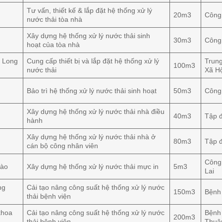
Tư vấn, thiết kế & lắp đặt hệ thống xử lý
20m3
Công 
nước thải tòa nhà
Xây dựng hệ thống xử lý nước thải sinh
30m3
Công 
hoạt của tòa nhà
n Long
Cung cấp thiết bị và lắp đặt hệ thống xử lý
Trun
100m3
nước thải
Xã H
Bảo trì hệ thống xử lý nước thải sinh hoạt
50m3
Công
Xây dựng hệ thống xử lý nước thải nhà điều
40m3
Tập 
hành
Xây dựng hệ thống xử lý nước thải nhà ở
80m3
Tập 
cán bộ công nhân viên
Công
Đào
Xây dựng hệ thống xử lý nước thải mực in
5m3
Lai
ng
Cải tạo nâng công suất hệ thống xử lý nước
150m3
Bệnh
thải bệnh viện
khoa
Cải tạo nâng công suất hệ thống xử lý nước
Bệnh 
200m3
thải bệnh viện
Thuậ