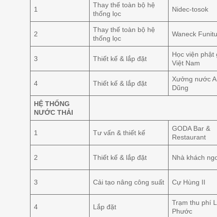
Thay thế toàn bộ hệ
1
Nidec-tosok
thống lọc
Thay thế toàn bộ hệ
2
Waneck Funitu
thống lọc
Học viện phật 
3
Thiết kế & lắp đặt
Việt Nam
Xưởng nước A
4
Thiết kế & lắp đặt
Dũng
HỆ THỐNG
NƯỚC THẢI
GODA Bar &
1
Tư vấn & thiết kế
Restaurant
2
Thiết kế & lắp đặt
Nhà khách ngo
3
Cải tạo nâng công suất
Cự Hùng II
Trạm thu phí 
4
Lắp đặt
Phước