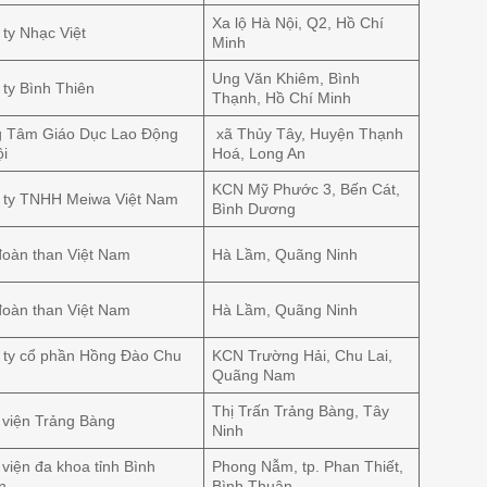
Xa lộ Hà Nội, Q2, Hồ Chí
ty Nhạc Việt
Minh
Ung Văn Khiêm, Bình
ty Bình Thiên
Thạnh, Hồ Chí Minh
g Tâm Giáo Dục Lao Động
xã Thủy Tây, Huyện Thạnh
ội
Hoá, Long An
KCN Mỹ Phước 3, Bến Cát,
 ty TNHH Meiwa Việt Nam
Bình Dương
đoàn than Việt Nam
Hà Lầm, Quãng Ninh
đoàn than Việt Nam
Hà Lầm, Quãng Ninh
 ty cổ phần Hồng Đào Chu
KCN Trường Hải, Chu Lai,
Quãng Nam
Thị Trấn Trảng Bàng, Tây
 viện Trảng Bàng
Ninh
viện đa khoa tỉnh Bình
Phong Nẫm, tp. Phan Thiết,
n
Bình Thuận