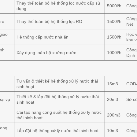
Thay thế toàn bộ hệ thống lọc nước cấp sử
5000l/h
Công
dụng
Công
re
Thay thế toàn bộ hệ thống lọc RO
1500l/h
Nét
giáo
Học v
Hệ thống cấp nước nhà ăn
1500l/h
khu 
nh
Công
Xây dựng toàn bộ xưởng nước
1000l/h
Định
Tư vấn & thiết kế hệ thống xử lý nước thải
15m3
GODA
sinh hoạt
Thiết kế & lắp đặt hệ thống xử lý nước thải
ại vụ
20m3
Sở c
sinh hoạt
Cải tạo nâng công suất hệ thống xử lý nước
200m3
Công 
thải sinh hoạt
Long
Lắp đặt hệ thống xử lý nước thải sinh hoạt
10m3
Công