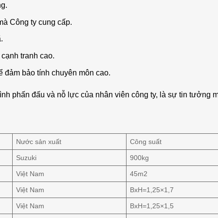
g.
 mà Công ty cung cấp.
.
 cạnh tranh cao.
ể đảm bảo tính chuyên môn cao.
nh phấn đấu và nỗ lực của nhân viên công ty, là sự tin tưởng
Nước sản xuất
Công suất
Suzuki
900kg
Việt Nam
45m2
Việt Nam
BxH=1,25×1,7
Việt Nam
BxH=1,25×1,5