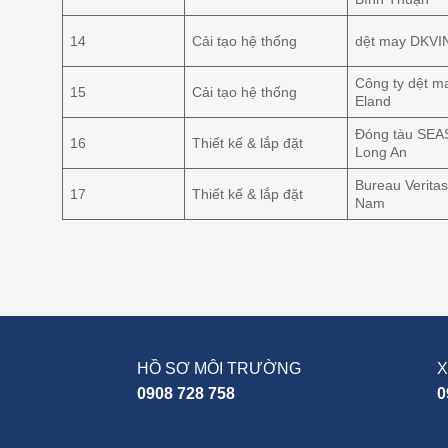
14
Cải tạo hệ thống
dệt may DKVI
Công ty dệt m
15
Cải tạo hệ thống
Eland
Đóng tàu SEA
16
Thiết kế & lắp đặt
Long An
Bureau Veritas
17
Thiết kế & lắp đặt
Nam
HỒ SƠ MÔI TRƯỜNG
X
0908 728 758
0