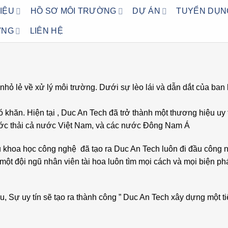
HIỆU
HỒ SƠ MÔI TRƯỜNG
DỰ ÁN
TUYỂN DỤN
ỜNG
LIÊN HỆ
hỏ lẻ về xử lý môi trường. Dưới sự lèo lái và dẫn dắt của ban
khăn. Hiện tại , Duc An Tech đã trở thành một thương hiệu uy 
 nước thải cả nước Việt Nam, và các nước Đông Nam Á
u khoa học công nghệ đã tạo ra Duc An Tech luôn đi đầu công
ột đội ngũ nhân viên tài hoa luôn tìm mọi cách và mọi biện phá
u, Sự uy tín sẽ tạo ra thành công ” Duc An Tech xây dựng một ti