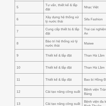
Tư vấn, thiết kế & lắp
5
Nhạc Việt
đặt
Xây dựng hệ thống xử
6
Sifa Fashion
lý nước thải
Cung cấp thiết bị & lắp
Trại cai nghiệ
7
đặt
An
Bảo trì hệ thống xử lý
8
Maiwe
nước thải
9
Thiết kế & lắp đặt
Than Hà Lầm
10
Thiết kế & lắp đặt
Than Hà Lầm
11
Thiết kế & lắp đặt
Bao bì Hồng 
Bệnh viện Trả
12
Cải tạo nâng công suất
Bàng
Bệnh viện đa 
13
Cải tạo nâng công suất
Bình Thuận