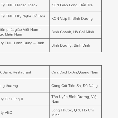
 Ty TNHH Nidec Tosok
KCN Giao Long, Bến Tre
 Ty TNHH Kỹ Nghệ Gỗ Hoa
KCN Vsip II, Bình Dương
iện phật giáo Việt Nam –
Bình Chánh, Hồ Chí Minh
vực Miền Nam
 ty TNHH Anh Dũng – Bình
Bình Dương, Bình Định
 Bar & Restaurant
Cửa Đại,Hội An,Quảng Nam
ông thương
Cảng Cát Tiên Sa, Đà Nẵng
Tân Uyên,Bình Dương, Việt
ty Cự Hùng II
Nam
Long Phước, Q 9, Hồ Chí
 ty VEC
Minh