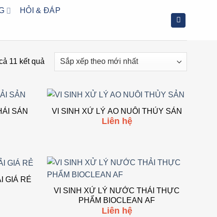
G
HỎI & ĐÁP
Đã
 cả 11 kết quả
sắp
xếp
theo
mới
 NUÔI HẢI SẢN
VI SINH XỬ LÝ AO NUÔI THỦY SẢN
Liên hệ
nhất
 to wishlist
Add to wishlist
I GIÁ RẺ
VI SINH XỬ LÝ NƯỚC THẢI THỰC
 to wishlist
Add to wishlist
PHẨM BIOCLEAN AF
Liên hệ