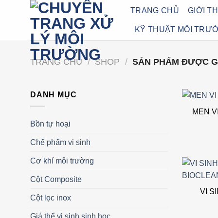
Bỏ
TRANG CHỦ
GIỚI T
qua
KỸ THUẬT MÔI TRƯ
nội
dung
TRANG CHỦ
/
SHOP
/
SẢN PHẨM ĐƯỢC G
DANH MỤC
MEN V
Bồn tự hoại
Chế phẩm vi sinh
Cơ khí môi trường
Cột Composite
VI S
Cột lọc inox
Giá thể vi sinh sinh học