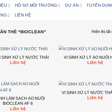
HIỆU
HỒ SƠ MÔI TRƯỜNG
DỰ ÁN
TUYỂN DỤN
ỜNG
LIÊN HỆ
ẮN THẺ “BIOCLEAN”
Hiển thị tất
I SINH XỬ LÝ NƯỚC THẢI
VI SINH XỬ LÝ AO
Liên hệ
Liên hệ
Add to wishlist
Add
VI SINH XỬ LÝ NƯỚC THẢ
Liên hệ
INH LÀM SẠCH AO NUÔI
Add to wishlist
Add
BIOCLEAN AF 6
Liên hệ