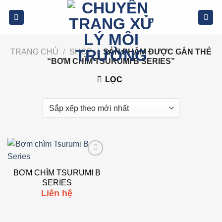
Bỏ
qua
nội
dung
TRANG CHỦ
/
SHOP
/
SẢN PHẨM ĐƯỢC GẮN THẺ
“BƠM CHÌM TSURUMI B SERIES”
LỌC
Add to
wishlist
BƠM CHÌM TSURUMI B
SERIES
Liên hệ