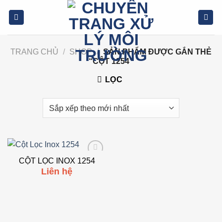
Bỏ
qua
nội
dung
TRANG CHỦ
/
SHOP
/
SẢN PHẨM ĐƯỢC GẮN THẺ
“CỘT 1254”
LỌC
CỘT LỌC INOX 1254
Add to
Liên hệ
wishlist