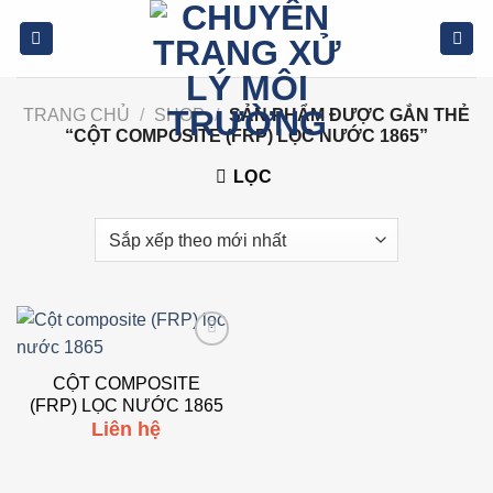
Bỏ
qua
nội
dung
TRANG CHỦ
/
SHOP
/
SẢN PHẨM ĐƯỢC GẮN THẺ
“CỘT COMPOSITE (FRP) LỌC NƯỚC 1865”
LỌC
Add to
wishlist
CỘT COMPOSITE
(FRP) LỌC NƯỚC 1865
Liên hệ