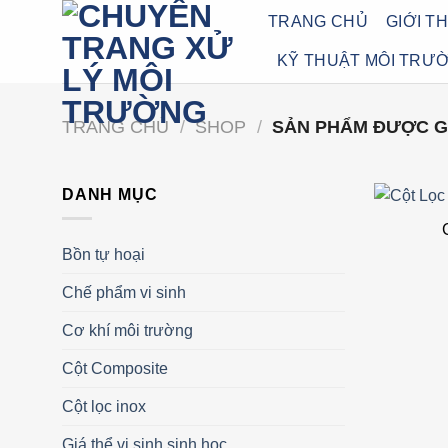
Bỏ
TRANG CHỦ
GIỚI T
qua
KỸ THUẬT MÔI TRƯ
nội
dung
TRANG CHỦ
/
SHOP
/
SẢN PHẨM ĐƯỢC GẮ
DANH MỤC
Bồn tự hoại
Chế phẩm vi sinh
Cơ khí môi trường
Cột Composite
Cột lọc inox
Giá thể vi sinh sinh học