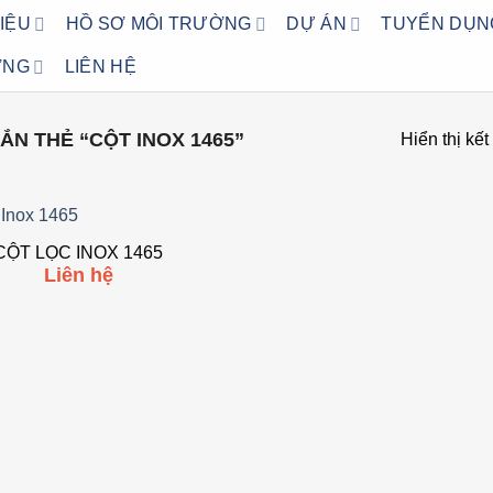
HIỆU
HỒ SƠ MÔI TRƯỜNG
DỰ ÁN
TUYỂN DỤN
ỜNG
LIÊN HỆ
N THẺ “CỘT INOX 1465”
Hiển thị kế
CỘT LỌC INOX 1465
Add to
Liên hệ
wishlist