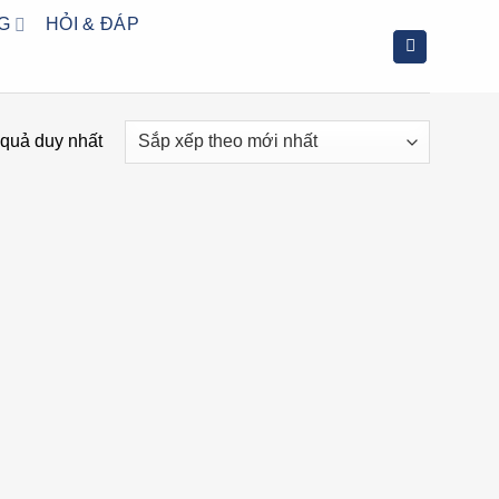
G
HỎI & ĐÁP
t quả duy nhất