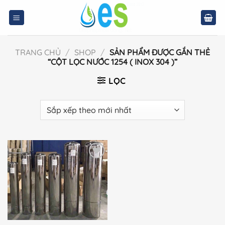
Bỏ
qua
nội
dung
TRANG CHỦ
/
SHOP
/
SẢN PHẨM ĐƯỢC GẮN THẺ
“CỘT LỌC NƯỚC 1254 ( INOX 304 )”
LỌC
Add to
wishlist