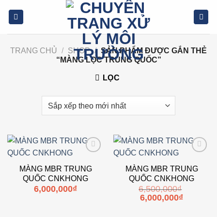
Bỏ
qua
nội
dung
TRANG CHỦ
/
SHOP
/
SẢN PHẨM ĐƯỢC GẮN THẺ
“MÀNG LỌC TRUNG QUỐC”
LỌC
Add to
Add to
wishlist
wishlist
MÀNG MBR TRUNG
MÀNG MBR TRUNG
QUỐC CNKHONG
QUỐC CNKHONG
6,000,000
₫
6,500,000
₫
Giá
Giá
6,000,000
₫
gốc
hiện
là:
tại
6,500,000₫.
là: