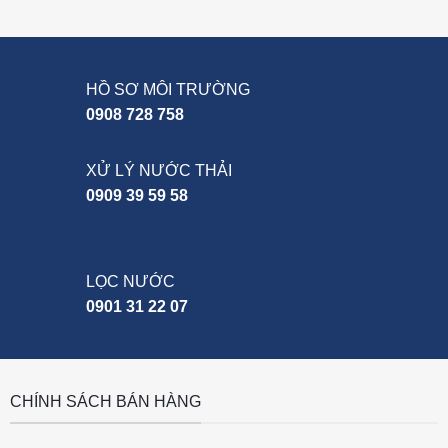
6,000,000₫
HỒ SƠ MÔI TRƯỜNG
0908 728 758
XỬ LÝ NƯỚC THẢI
0909 39 59 58
LỌC NƯỚC
0901 31 22 07
CHÍNH SÁCH BÁN HÀNG