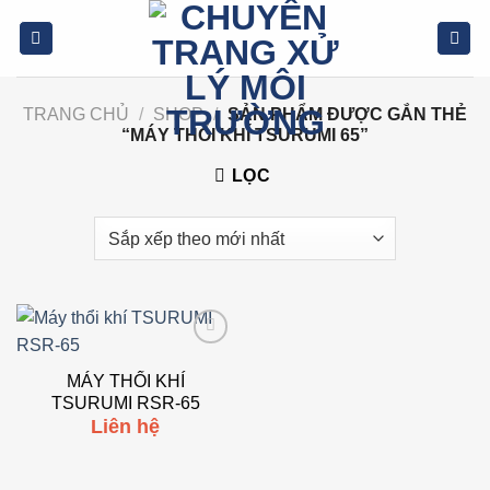
Bỏ
qua
nội
dung
TRANG CHỦ
/
SHOP
/
SẢN PHẨM ĐƯỢC GẮN THẺ
“MÁY THỔI KHÍ TSURUMI 65”
LỌC
Add to
wishlist
MÁY THỔI KHÍ
TSURUMI RSR-65
Liên hệ