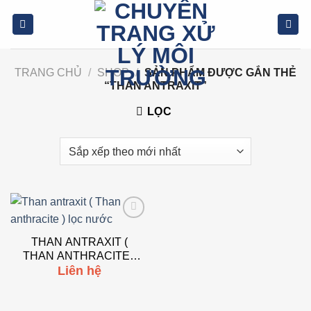
Bỏ
qua
nội
dung
TRANG CHỦ
/
SHOP
/
SẢN PHẨM ĐƯỢC GẮN THẺ
“THAN ANTRAXIT”
LỌC
Add to
wishlist
THAN ANTRAXIT (
THAN ANTHRACITE )
Liên hệ
LỌC NƯỚC