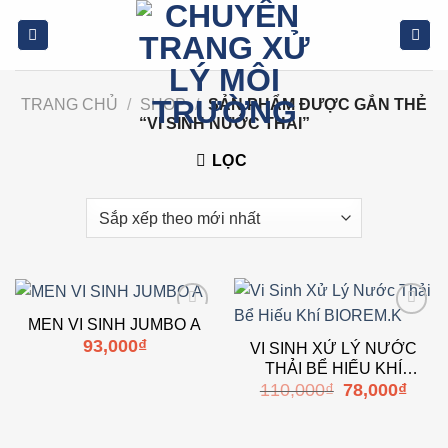
Bỏ
qua
nội
dung
TRANG CHỦ
/
SHOP
/
SẢN PHẨM ĐƯỢC GẮN THẺ
“VI SINH NƯỚC THẢI”
LỌC
MEN VI SINH JUMBO A
Add to
Add to
93,000
₫
wishlist
wishlist
VI SINH XỬ LÝ NƯỚC
THẢI BỂ HIẾU KHÍ
Giá
Giá
110,000
₫
78,000
₫
BIOREM.K
gốc
hiện
là:
tại
110,000₫.
là:
78,000