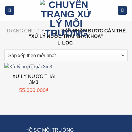
Bỏ
qua
nội
dung
TRANG CHỦ
/
SHOP
/
SẢN PHẨM ĐƯỢC GẮN THẺ
“XỬ LÝ NƯỚC THẢI NHA KHOA”
LỌC
XỬ LÝ NƯỚC THẢI
3M3
Add to wishlist
55,000,000
₫
HỒ SƠ MÔI TRƯỜNG