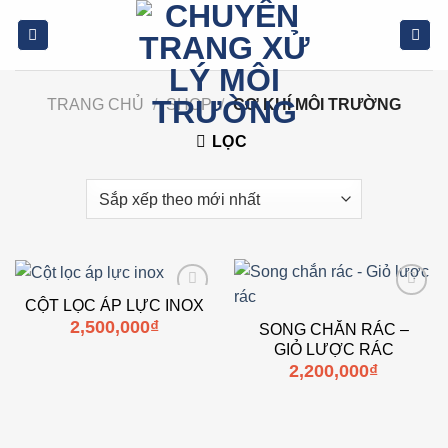
Bỏ
qua
nội
dung
TRANG CHỦ
/
SHOP
/
CƠ KHÍ MÔI TRƯỜNG
LỌC
CỘT LỌC ÁP LỰC INOX
Add to
Add to
2,500,000
₫
wishlist
wishlist
SONG CHẮN RÁC –
GIỎ LƯỢC RÁC
2,200,000
₫