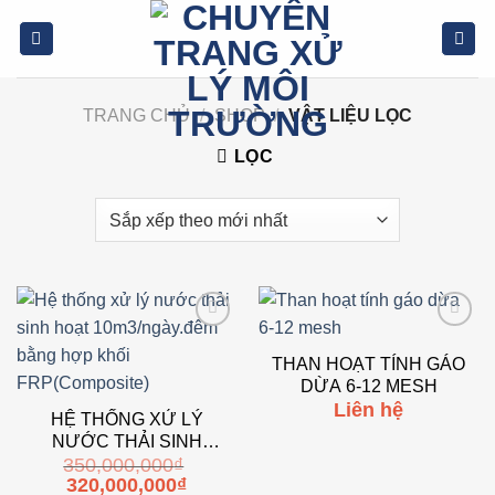
Bỏ
qua
nội
dung
TRANG CHỦ
/
SHOP
/
VẬT LIỆU LỌC
LỌC
Add to
Add to
wishlist
wishlist
THAN HOẠT TÍNH GÁO
DỪA 6-12 MESH
Liên hệ
HỆ THỐNG XỬ LÝ
NƯỚC THẢI SINH
350,000,000
₫
HOẠT 10M3/NGÀY.ĐÊM
Giá
Giá
320,000,000
₫
BẰNG HỢP KHỐI