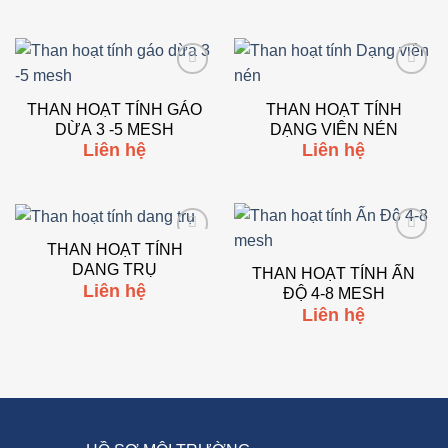
gốc
hiện
FRP(COMPOSITE)
là:
tại
350,000,000₫.
là:
320,000,000₫.
Add to
Add to
wishlist
wishlist
THAN HOẠT TÍNH GÁO
THAN HOẠT TÍNH
DỪA 3 -5 MESH
DẠNG VIÊN NÉN
Liên hệ
Liên hệ
THAN HOẠT TÍNH
Add to
Add to
DANG TRỤ
wishlist
wishlist
THAN HOẠT TÍNH ẤN
Liên hệ
ĐỘ 4-8 MESH
Liên hệ