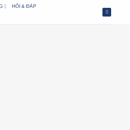
G
HỎI & ĐÁP