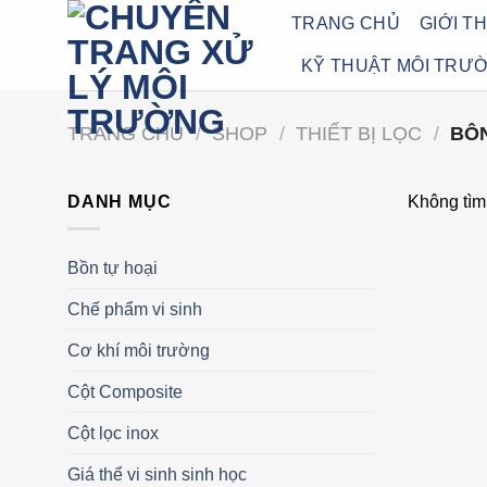
Bỏ
TRANG CHỦ
GIỚI T
qua
KỸ THUẬT MÔI TRƯ
nội
dung
TRANG CHỦ
/
SHOP
/
THIẾT BỊ LỌC
/
BÔN
DANH MỤC
Không tìm
Bồn tự hoại
Chế phẩm vi sinh
Cơ khí môi trường
Cột Composite
Cột lọc inox
Giá thể vi sinh sinh học