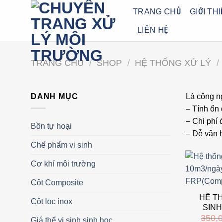
Bỏ
TRANG CHỦ
GIỚI TH
qua
LIÊN HỆ
nội
dung
TRANG CHỦ
/
SHOP
/
HỆ THỐNG XỬ LÝ
/
DANH MỤC
Là công ng
– Tính ổn 
– Chi phí 
Bồn tự hoại
– Dễ vận 
Chế phẩm vi sinh
Cơ khí môi trường
Cột Composite
HỆ T
Cột lọc inox
SINH
350,
Giá thể vi sinh sinh học