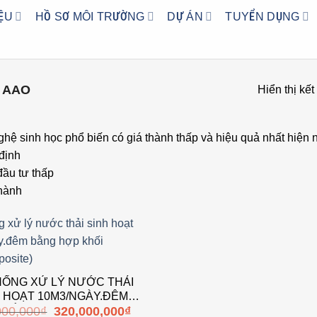
IỆU
HỒ SƠ MÔI TRƯỜNG
DỰ ÁN
TUYỂN DỤNG
AAO
Hiển thị kế
hệ sinh học phổ biến có giá thành thấp và hiệu quả nhất hiện 
định
đầu tư thấp
hành
Add to
wishlist
HỐNG XỬ LÝ NƯỚC THẢI
 HOẠT 10M3/NGÀY.ĐÊM
Giá
Giá
000,000
₫
320,000,000
₫
BẰNG HỢP KHỐI