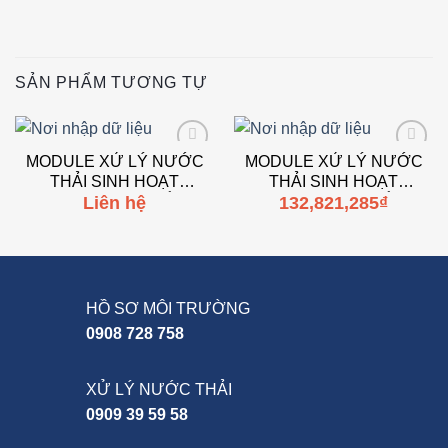
SẢN PHẨM TƯƠNG TỰ
MODULE XỬ LÝ NƯỚC
MODULE XỬ LÝ NƯỚC
Add to
Add to
THẢI SINH HOẠT
THẢI SINH HOẠT
wishlist
wishlist
Liên hệ
132,821,285
₫
3M3/NGÀY ĐÊM BẰNG
1M3/NGÀY ĐÊM BẰNG
CÔNG NGHỆ AAO
CÔNG NGHỆ AAO
HỒ SƠ MÔI TRƯỜNG
0908 728 758
XỬ LÝ NƯỚC THẢI
0909 39 59 58