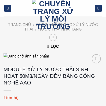
Bỏ
qua
nội
dung
TRANG CHỦ
/
SHOP
/
HỆ THỐNG XỬ LÝ NƯỚC
THẢI
/
NƯỚC THẢI NHÀ HÀNG
LỌC
Add to
MODULE XỬ LÝ NƯỚC THẢI SINH
wishlist
HOẠT 50M3/NGÀY ĐÊM BẰNG CÔNG
NGHỆ AAO
Liên hệ