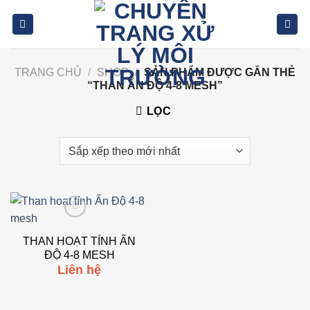
Bỏ
qua
nội
dung
TRANG CHỦ
/
SHOP
/
SẢN PHẨM ĐƯỢC GẮN THẺ
“THAN ẤN ĐỘ 4-8 MESH”
LỌC
THAN HOẠT TÍNH ẤN
Add to wishlist
ĐỘ 4-8 MESH
Liên hệ