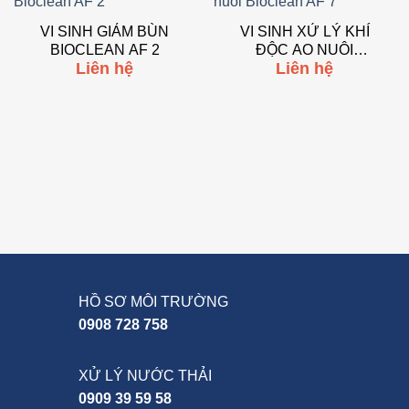
Add to
Add to
wishlist
wishlist
VI SINH GIẢM BÙN
VI SINH XỬ LÝ KHÍ
BIOCLEAN AF 2
ĐỘC AO NUÔI
Liên hệ
Liên hệ
BIOCLEAN AF 7
HỒ SƠ MÔI TRƯỜNG
0908 728 758
XỬ LÝ NƯỚC THẢI
0909 39 59 58