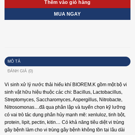
78,000₫.
Thêm vào giỏ hàng
MUA NGAY
MÔ TẢ
ĐÁNH GIÁ (0)
Vi sinh xử lý nước thải hiếu khí BIOREM.K gồm một bộ vi
sinh vật hữu hiệu thuộc các chi: Bacillus, Lactobacillus,
Streptomyces, Saccharomyces, Aspergillus, Nitrobacte,
Nitrosomonas…đã qua phân lập và tuyển chọn kỹ lưỡng
có vai trò tác dụng phân hủy mạnh mẽ: xenluloz, tinh bột,
protein, lipit, pectin, kitin… Có khả năng tiêu diệt vi trùng
gây bệnh làm cho vi trùng gây bệnh không tồn tại lâu dài