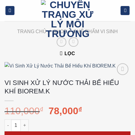
Bỏ
qua
nội
dung
TRANG CHỦ
/
SHOP
/
CHẾ PHẨM VI SINH
LỌC
Add to
VI SINH XỬ LÝ NƯỚC THẢI BỂ HIẾU
wishlist
KHÍ BIOREM.K
Giá
Giá
110,000
₫
78,000
₫
gốc
hiện
là:
tại
Vi Sinh Xử Lý Nước Thải Bể Hiếu Khí BIOREM.K số lượng
110,000₫.
là: