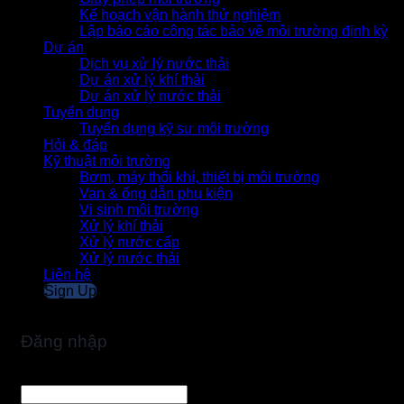
Kế hoạch vận hành thử nghiệm
Lập báo cáo công tác bảo vệ môi trường định kỳ
Dự án
Dịch vụ xử lý nước thải
Dự án xử lý khí thải
Dự án xử lý nước thải
Tuyển dụng
Tuyển dụng kỹ sư môi trường
Hỏi & đáp
Kỹ thuật môi trường
Bơm, máy thổi khí, thiết bị môi trường
Van & ống dẫn phụ kiện
Vi sinh môi trường
Xử lý khí thải
Xử lý nước cấp
Xử lý nước thải
Liên hệ
Sign Up
Join
Đăng nhập
Bắt
Tên tài khoản hoặc địa chỉ email
*
buộc