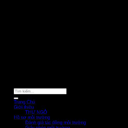
Copyright 2026 ©
Giaiphapmoitruong.Net
Tìm
kiếm:
Trang Chủ
Giới thiệu
THƯ NGỎ
Hồ sơ môi trường
Đánh giá tác động môi trường
Giấy phép môi trường