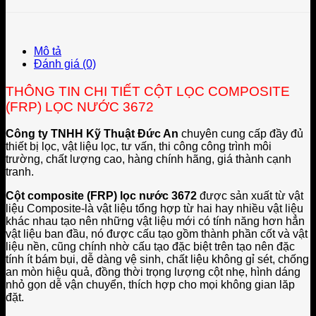
Mô tả
Đánh giá (0)
THÔNG TIN CHI TIẾT CỘT LỌC COMPOSITE
(FRP) LỌC NƯỚC 3672
Công ty TNHH Kỹ Thuật Đức An
chuyên cung cấp đầy đủ
thiết bị lọc, vật liệu lọc, tư vấn, thi công công trình môi
trường, chất lượng cao, hàng chính hãng, giá thành cạnh
tranh.
Cột composite (FRP) lọc nước 3672
được sản xuất từ vật
liệu Composite-là vật liệu tổng hợp từ hai hay nhiều vật liệu
khác nhau tạo nên những vật liệu mới có tính năng hơn hẳn
vật liệu ban đầu, nó được cấu tạo gồm thành phần cốt và vật
liệu nền, cũng chính nhờ cấu tạo đặc biệt trên tạo nên đặc
tính ít bám bụi, dễ dàng vệ sinh, chất liệu không gỉ sét, chống
an mòn hiệu quả, đồng thời trọng lượng cột nhẹ, hình dáng
nhỏ gọn dễ vận chuyển, thích hợp cho mọi không gian lăp
đặt.