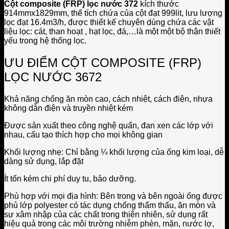
Cột composite (FRP) lọc nước 372
kích thước
914mmx1829mm, thể tích chứa của cột đạt 999lit, lưu lượng
lọc đạt 16.4m3/h, được thiết kế chuyên dùng chứa các vật
liệu lọc: cát, than hoạt , hạt lọc, đá,…là một một bộ thận thiết
yếu trong hệ thống lọc.
ƯU ĐIỂM CỘT COMPOSITE (FRP)
LỌC NƯỚC 3672
Khả năng chống ăn mòn cao, cách nhiệt, cách điện, nhựa
không dẫn điện và truyền nhiệt kém
Được sản xuất theo công nghệ quấn, đan xen các lớp với
nhau, cấu tạo thích hợp cho mọi không gian
Khối lượng nhẹ: Chỉ bằng ¼ khối lượng của ống kim loại, dễ
dàng sử dụng, lắp đặt
Ít tốn kém chi phí duy tu, bảo dưỡng.
Phù hợp với mọi địa hình: Bên trong và bên ngoài ống được
phủ lớp polyester có tác dụng chống thẩm thấu, ăn mòn và
sự xâm nhập của các chất trong thiên nhiên, sử dụng rất
hiệu quả trong các môi trường nhiễm phèn, mặn, nước lợ,