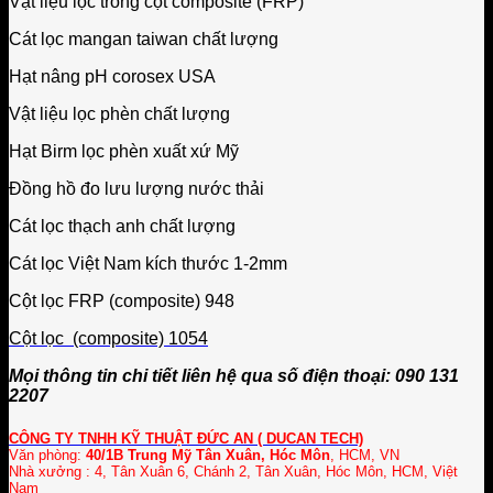
Vật liệu lọc trong cột composite (FRP)
Cát lọc mangan taiwan chất lượng
Hạt nâng pH corosex USA
Vật liệu lọc phèn chất lượng
Hạt Birm lọc phèn xuất xứ Mỹ
Đồng hồ đo lưu lượng nước thải
Cát lọc thạch anh chất lượng
Cát lọc Việt Nam kích thước 1-2mm
Cột lọc FRP (composite) 948
Cột lọc (composite) 1054
Mọi thông tin chi tiết liên hệ qua số điện thoại: 090 131
2207
CÔNG TY TNHH KỸ THUẬT ĐỨC AN ( DUCAN TECH)
Văn phòng:
40/1B Trung Mỹ Tân Xuân, Hóc Môn
, HCM, VN
Nhà xưởng : 4, Tân Xuân 6, Chánh 2, Tân Xuân, Hóc Môn, HCM, Việt
Nam