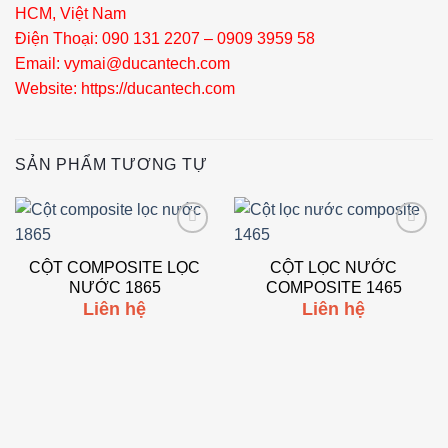
HCM, Việt Nam
Điện Thoại: 090 131 2207 – 0909 3959 58
Email: vymai@ducantech.com
Website: https://ducantech.com
SẢN PHẨM TƯƠNG TỰ
Add to
Add to
wishlist
wishlist
CỘT COMPOSITE LỌC
CỘT LỌC NƯỚC
NƯỚC 1865
COMPOSITE 1465
Liên hệ
Liên hệ