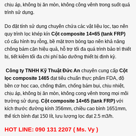
chịu áp, không bị ăn mòn, không công vênh trong suốt quá
trình sử dụng.
Do đặt tính sử dụng chuyên chứa các vật liệu lọc, tạo nên
quy trình lọc khép kín
Cột composite 14×65 (tank FRP)
có cấu hình trụ rỗng, bề mặt trơn bóng tạo nên khả năng
chông bám cặn hiệu quả, hỗ trợ tối đa quá trình bảo trì thiết
bị, tiết kiệm tối đa chi phí bảo dưỡng thiết bị định kỳ.
Công ty TNHH Kỹ Thuật Đức An
chuyên cung cấp
Cột
lọc composite 1465
đạt tiêu chuẩn thực phẩm FDA, độ
bền cơ học cao, chống thấm, chống bám bụi, chịu nhiệt,
chịu áp, không bị ăn mòn, không cong vênh trong mọi môi
trường sử dụng.
Cột composite 14×65 (tank FRP)
với
kích thước đường kính 356mm, chiều cao bình 1651mm,
thể tích bình đạt 150 lít, lưu lượng lọc đạt 2.5 m3/h.
HOT LINE: 090 131 2207 ( Ms. Vy )