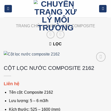
Bỏ
qua
nội
dung
TRANG CHỦ
/
SHOP
/
CỘT COMPOSITE
LỌC
Add to
CỘT LỌC NƯỚC COMPOSITE 2162
wishlist
Liên hệ
Tên cột: Composite 2162
Lưu lượng: 5 – 6 m3/h
Kích thước: 525 – 1600 (mm)