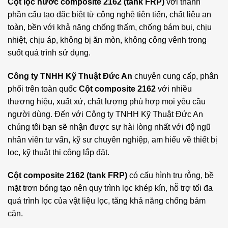
Cột lọc nước composite 2162 (tank FRP)
với thành
phần cấu tạo đặc biệt từ công nghệ tiên tiến, chất liệu an
toàn, bền với khả năng chống thấm, chống bám bụi, chịu
nhiệt, chịu áp, không bị ăn mòn, không công vênh trong
suốt quá trình sử dụng.
Công ty TNHH Kỹ Thuật Đức An
chuyên cung cấp, phân
phối trên toàn quốc
Cột composite 2162
với nhiều
thương hiệu, xuất xứ, chất lượng phù hợp mọi yêu cầu
người dùng. Đến với Công ty TNHH Kỹ Thuật Đức An
chúng tôi bạn sẽ nhận được sự hài lòng nhất với độ ngũ
nhân viên tư vấn, kỹ sư chuyên nghiệp, am hiểu về thiết bị
lọc, kỹ thuật thi công lắp đặt.
Cột composite 2162 (tank FRP)
có cấu hình trụ rỗng, bề
mặt trơn bóng tạo nên quy trình lọc khép kín, hỗ trợ tối đa
quá trình lọc của vật liệu lọc, tăng khả năng chống bám
cặn.