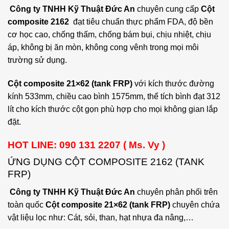
Công ty TNHH Kỹ Thuật Đức An
chuyên cung cấp
Cột
composite 2162
đạt tiêu chuẩn thực phẩm FDA, độ bền
cơ học cao, chống thấm, chống bám bụi, chịu nhiệt, chịu
áp, không bị ăn mòn, không cong vênh trong mọi môi
trường sử dụng.
Cột composite 21×62 (tank FRP)
với kích thước đường
kính 533mm, chiều cao bình 1575mm, thể tích bình đạt 312
lít cho kích thước cột gọn phù hợp cho mọi không gian lắp
đặt.
HOT LINE: 090 131 2207 ( Ms. Vy )
ỨNG DỤNG CỘT COMPOSITE 2162 (TANK
FRP)
Công ty TNHH Kỹ Thuật Đức An
chuyên phân phối trên
toàn quốc
Cột composite 21×62 (tank FRP)
chuyên chứa
vật liệu lọc như: Cát, sỏi, than, hạt nhựa đa nâng,…