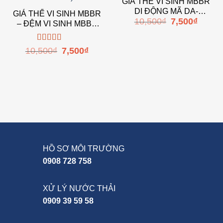
GIÁ THỂ VI SINH MBBR
DI ĐỘNG MÃ DA-
GIÁ THỂ VI SINH MBBR
Giá
Giá
10,500
₫
7,500
₫
MBBR-1010P
– ĐỆM VI SINH MBBR
gốc
hiện
là:
tại
(MÃ : DA-MBBR-2510P)
10,500₫.
là:
7,500₫.
Được xếp
Giá
Giá
10,500
₫
7,500
₫
gốc
hiện
hạng
5.00
5
là:
tại
sao
10,500₫.
là:
7,500₫.
HỒ SƠ MÔI TRƯỜNG
0908 728 758
XỬ LÝ NƯỚC THẢI
0909 39 59 58