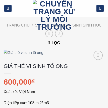
Bỏ
qua
nội
dung
TRANG CHỦ
/
SHOP
/
GIÁ THỂ VI SINH SINH HỌC
LỌC
Add to
GIÁ THẾ VI SINH TỔ ONG
wishlist
600,000
₫
Xuất xứ: Việt Nam
Diện tiếp xúc: 108 m 2/ m3