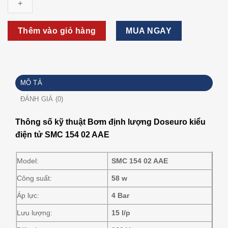
Doseuro
kiểu
điện
Thêm vào giỏ hàng
MUA NGAY
tử
SMC
154
02
MÔ TẢ
AAE
số
ĐÁNH GIÁ (0)
lượng
Thông số kỹ thuật Bơm định lượng Doseuro kiểu
điện tử SMC 154 02 AAE
Model:
SMC 154 02 AAE
Công suất:
58 w
Áp lực:
4 Bar
Lưu lượng:
15 l/p