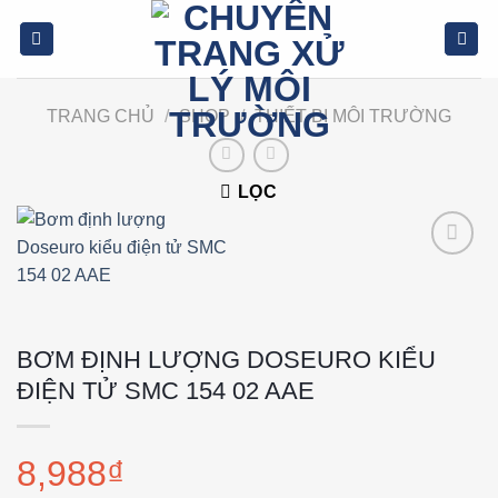
Bỏ
qua
nội
dung
TRANG CHỦ
/
SHOP
/
THIẾT BỊ MÔI TRƯỜNG
LỌC
Add to
wishlist
BƠM ĐỊNH LƯỢNG DOSEURO KIỂU
ĐIỆN TỬ SMC 154 02 AAE
8,988
₫