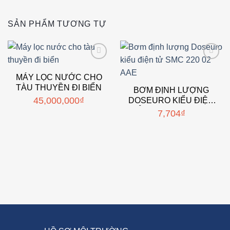
SẢN PHẨM TƯƠNG TỰ
Add to
Add to
wishlist
wishlist
MÁY LỌC NƯỚC CHO
TÀU THUYỀN ĐI BIỂN
BƠM ĐỊNH LƯỢNG
45,000,000
₫
DOSEURO KIỂU ĐIỆN
TỬ SMC 220 02 AAE
7,704
₫