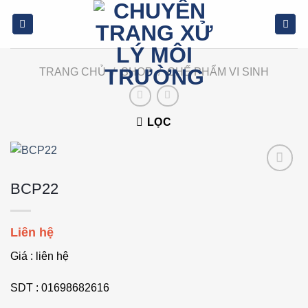
Bỏ
qua
nội
dung
TRANG CHỦ
/
SHOP
/
CHẾ PHẨM VI SINH
LỌC
Add to
BCP22
wishlist
Liên hệ
Giá : liên hệ
SDT : 01698682616