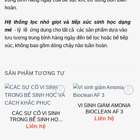
hoàn.
Hệ thống lọc nhỏ giọt và tiếp xúc sinh học dạng
mẻ
‐ tỷ lệ ứng dụng cho tất cả các sản phẩm dựa vào
lưu lượng trung bình hàng ngày đến bể lọc hoặc bể tiếp
xúc, không bao gồm dòng chảy nào tuần hoàn.
SẢN PHẨM TƯƠNG TỰ
Add to
Add to
wishlist
wishlist
VI SINH GIẢM AMONIA
BIOCLEAN AF 3
CÁC SỰ CỐ VI SINH
Liên hệ
TRONG BỂ SINH HỌC
Liên hệ
VÀ CÁCH KHẮC PHỤC