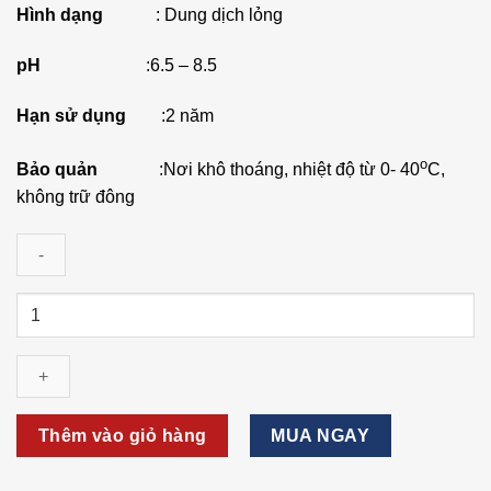
Hình dạng
: Dung dịch lỏng
pH
:6.5 – 8.5
Hạn sử dụng
:2 năm
o
Bảo quản
:Nơi khô thoáng, nhiệt độ từ 0- 40
C,
không trữ đông
VI
SINH
XỬ
LÝ
NƯỚC
THẢI
Thêm vào giỏ hàng
MUA NGAY
CAO
SU