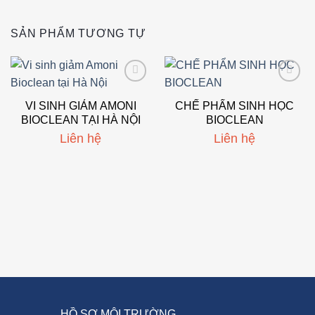
SẢN PHẨM TƯƠNG TỰ
Add to
Add to
wishlist
wishlist
VI SINH GIẢM AMONI
CHẾ PHẨM SINH HỌC
BIOCLEAN TẠI HÀ NỘI
BIOCLEAN
Liên hệ
Liên hệ
HỒ SƠ MÔI TRƯỜNG