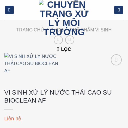
Bỏ
qua
nội
dung
TRANG CHỦ
/
SHOP
/
CHẾ PHẨM VI SINH
LỌC
Add to
wishlist
VI SINH XỬ LÝ NƯỚC THẢI CAO SU
BIOCLEAN AF
Liên hệ