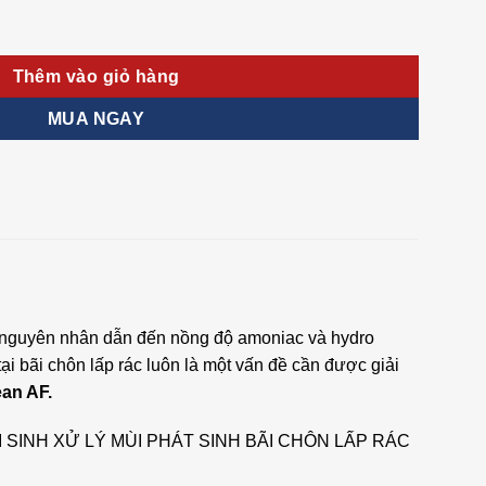
AF 1 số lượng
Thêm vào giỏ hàng
MUA NGAY
 là nguyên nhân dẫn đến nồng độ amoniac và hydro
i bãi chôn lấp rác luôn là một vấn đề cần được giải
ean AF.
phẩm VI SINH XỬ LÝ MÙI PHÁT SINH BÃI CHÔN LẤP RÁC