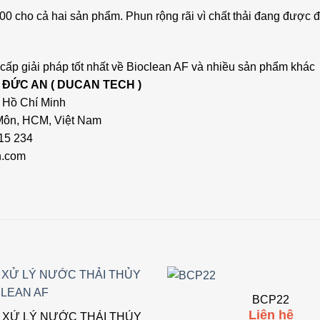
100 cho cả hai sản phẩm. Phun rộng rãi vì chất thải đang được
ấp giải pháp tốt nhất về Bioclean AF và nhiều sản phẩm khác
T ĐỨC AN ( DUCAN TECH )
 Hồ Chí Minh
 Môn, HCM, Việt Nam
15 234
h.com
BCP22
Add to
Liên hệ
H XỬ LÝ NƯỚC THẢI THỦY
wishlist