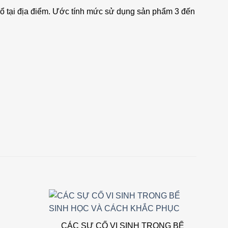
 đổ tại địa điểm. Ước tính mức sử dụng sản phẩm 3 đến
Add to
Add to
CÁC SỰ CỐ VI SINH TRONG BỂ
X
wishlist
wishlist