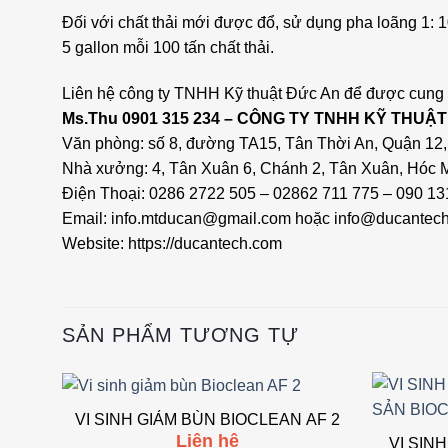
Đối với chất thải mới được đổ, sử dụng pha loãng 1: 
5 gallon mỗi 100 tấn chất thải.
Liên hệ công ty TNHH Kỹ thuật Đức An để được cung c
Ms.Thu 0901 315 234 – CÔNG TY TNHH KỸ THUẬ
Văn phòng: số 8, đường TA15, Tân Thời An, Quận 12,
Nhà xưởng: 4, Tân Xuân 6, Chánh 2, Tân Xuân, Hóc
Điện Thoại: 0286 2722 505 – 02862 711 775 – 090 13
Email: info.mtducan@gmail.com hoặc info@ducantec
Website: https://ducantech.com
SẢN PHẨM TƯƠNG TỰ
VI SINH GIẢM BÙN BIOCLEAN AF 2
Add to
Liên hệ
VI SIN
wishlist