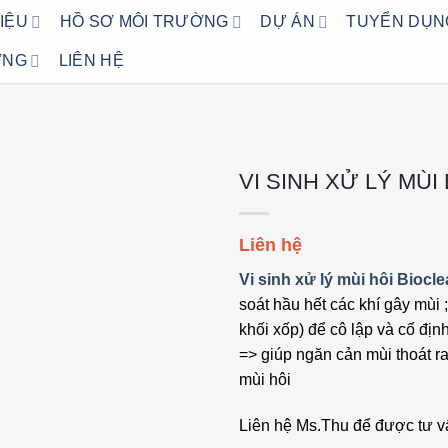
HIỆU
HỒ SƠ MÔI TRƯỜNG
DỰ ÁN
TUYỂN DỤN
ỜNG
LIÊN HỆ
VI SINH XỬ LÝ MÙI
Add to
Liên hệ
wishlist
Vi sinh xử lý mùi hôi Biocl
soát hầu hết các khí gây mùi
khối xốp) để cô lập và cố đị
=> giúp ngăn cản mùi thoát ra
mùi hôi
Liên hệ Ms.Thu để được tư v