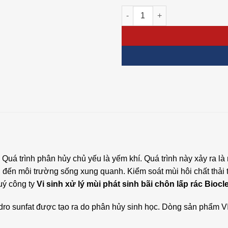
VI SINH XỬ LÝ MÙI BIOCLEAN 
. Quá trình phân hủy chủ yếu là yếm khí. Quá trình này xảy ra
đến môi trường sống xung quanh. Kiểm soát mùi hôi chất thải tạ
quý công ty
Vi sinh xử lý mùi phát sinh bãi chôn lấp rác Biocl
à hydro sunfat được tạo ra do phân hủy sinh học. Dòng sản 