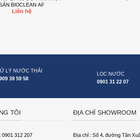
SẢN BIOCLEAN AF
Liên hệ
Ử LÝ NƯỚC THẢI
LỌC NƯỚC
909 39 59 58
0901 31 22 07
NG TÔI
ĐỊA CHỈ SHOWROOM
: 0901 312 207
Địa chỉ : Số 4, đường Tân Xu