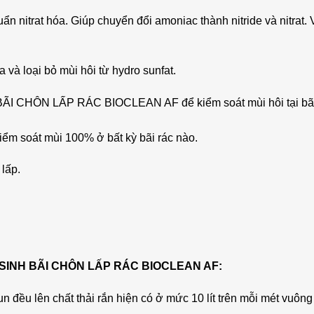
 nitrat hóa. Giúp chuyển đổi amoniac thành nitride và nitrat. Vi 
và loại bỏ mùi hôi từ hydro sunfat.
CHÔN LẤP RÁC BIOCLEAN AF để kiểm soát mùi hôi tại bãi rác
kiểm soát mùi 100% ở bất kỳ bãi rác nào.
lấp.
SINH BÃI CHÔN LẤP RÁC BIOCLEAN AF:
đều lên chất thải rắn hiện có ở mức 10 lít trên mỗi mét vuông