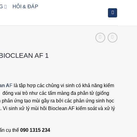
G
HỎI & ĐÁP
 BIOCLEAN AF 1
ean A
F
là tập hợp các chủng vi sinh có khả năng kiểm
 ; đóng vai trò như các tấm màng đa phân tử (giống
nh phản ứng tạo mùi gây ra bởi các phản ứng sinh học
. Vi sinh xử lý mùi hôi Bioclean AF kiểm soát và xử lý
ấn cụ thể
090 1315 234