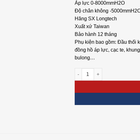
Áp lực 0-8000mmH2O
Độ chân không -5000mmH2
Hãng SX Longtech
Xuất xứ Taiwan
Bảo hành 12 tháng
Phụ kiện bao gồm: Đầu thổi k
đồng hồ áp lực, cạc te, khung 
bulong…
Máy thổi khí Longtech LT-065