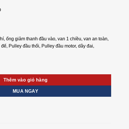
O
hí, ống giảm thanh đầu vào, van 1 chiều, van an toàn,
đế, Pulley đầu thổi, Pulley đầu motor, dây đai,
 (không Motor) số lượng
Thêm vào giỏ hàng
MUA NGAY