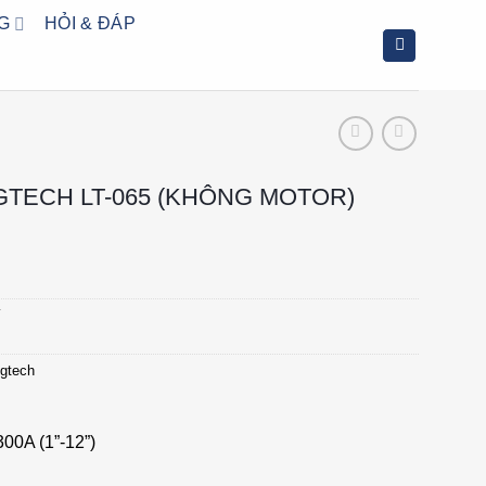
G
HỎI & ĐÁP
GTECH LT-065 (KHÔNG MOTOR)
í
ngtech
00A (1”-12”)