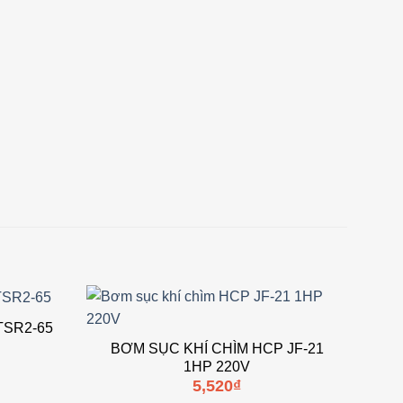
TSR2-65
Add to
Add to
BƠM SỤC KHÍ CHÌM HCP JF-21
wishlist
wishlist
1HP 220V
5,520
₫