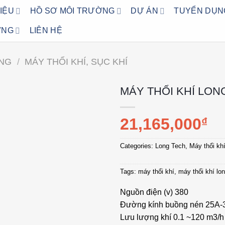
HIỆU
HỒ SƠ MÔI TRƯỜNG
DỰ ÁN
TUYỂN DỤN
ỜNG
LIÊN HỆ
ỜNG
/
MÁY THỔI KHÍ, SỤC KHÍ
MÁY THỔI KHÍ LON
Add to
21,165,000
₫
wishlist
Categories: Long Tech, Máy thổi kh
Tags: máy thổi khí, máy thổi khí lo
Nguồn điện (v) 380
Đường kính buồng nén 25A-3
Lưu lượng khí 0.1 ~120 m3/h