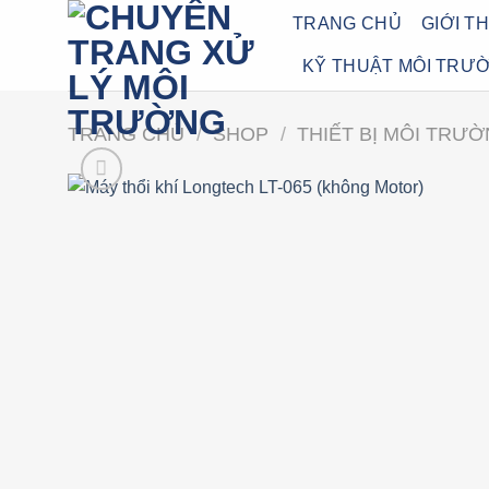
Bỏ
TRANG CHỦ
GIỚI T
qua
KỸ THUẬT MÔI TRƯ
nội
dung
TRANG CHỦ
/
SHOP
/
THIẾT BỊ MÔI TRƯ