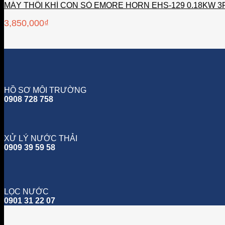
MÁY THỔI KHÍ CON SÒ EMORE HORN EHS-129 0.18KW 
3,850,000
₫
HỒ SƠ MÔI TRƯỜNG
0908 728 758
XỬ LÝ NƯỚC THẢI
0909 39 59 58
LỌC NƯỚC
0901 31 22 07