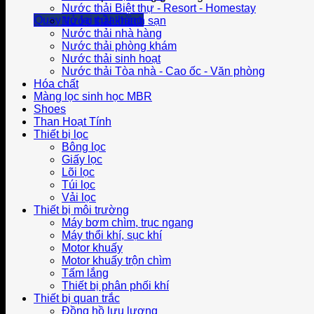
Nước thải Biệt thự - Resort - Homestay
Quay trở lại cửa hàng
Nước thải khách sạn
Nước thải nhà hàng
Nước thải phòng khám
Nước thải sinh hoạt
Nước thải Tòa nhà - Cao ốc - Văn phòng
Hóa chất
Màng lọc sinh học MBR
Shoes
Than Hoạt Tính
Thiết bị lọc
Bông lọc
Giấy lọc
Lõi lọc
Túi lọc
Vải lọc
Thiết bị môi trường
Máy bơm chìm, trục ngang
Máy thổi khí, sục khí
Motor khuấy
Motor khuấy trộn chìm
Tấm lắng
Thiết bị phân phối khí
Thiết bị quan trắc
Đồng hồ lưu lượng