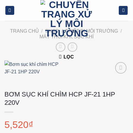
Bỏ
qua
nội
dung
TRANG CHỦ
/
SHOP
/
THIẾT BỊ MÔI TRƯỜNG
/
MÁY THỔI KHÍ, SỤC KHÍ
LỌC
Add to
wishlist
BƠM SỤC KHÍ CHÌM HCP JF-21 1HP
220V
5,520
₫