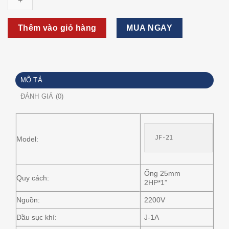
chìm
HCP
JF-
Thêm vào giỏ hàng
MUA NGAY
21
1HP
220V
số
MÔ TẢ
lượng
ĐÁNH GIÁ (0)
JF-21
Model:
Ống 25mm
Quy cách:
2HP*1”
Nguồn:
2200V
Đầu sục khí:
J-1A