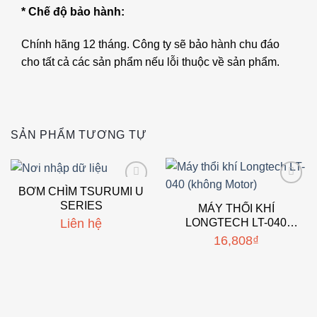
* Chế độ bảo hành:
Chính hãng 12 tháng. Công ty sẽ bảo hành chu đáo
cho tất cả các sản phẩm nếu lỗi thuộc về sản phẩm.
SẢN PHẨM TƯƠNG TỰ
BƠM CHÌM TSURUMI U
Add to
Add to
SERIES
wishlist
wishlist
MÁY THỔI KHÍ
LONGTECH LT-040
Liên hệ
(KHÔNG MOTOR)
16,808
₫