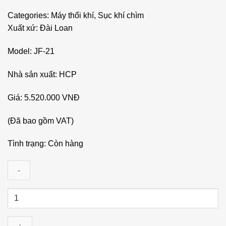
Categories: Máy thổi khí, Sục khí chìm
Xuất xứ: Đài Loan
Model: JF-21
Nhà sản xuất:
HCP
Giá: 5.520.000 VNĐ
(Đã bao gồm VAT)
Tình trạng:
Còn hàng
Bơm
sục
khí